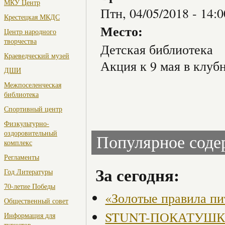
МКУ Центр
Птн, 04/05/2018 -
14:0
Крестецкая МКДС
Место:
Центр народного
творчества
Детская библиотека
Краеведческий музей
Акция к 9 мая в клуб
ДШИ
Межпоселенческая
библиотека
Спортивный центр
Физкультурно-
оздоровительный
Популярное сод
комплекс
Регламенты
За сегодня:
Год Литературы
70-летие Победы
«Золотые правила пи
Общественный совет
STUNT-ПОКАТУШКИ, 
Информация для
туристов