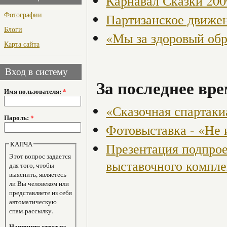
Карнавал Сказки 200
Фотографии
Партизанское движен
Блоги
«Мы за здоровый об
Карта сайта
Вход в систему
За последнее вре
Имя пользователя:
*
«Сказочная спартаки
Пароль:
*
Фотовыставка - «Не 
КАПЧА
Презентация подпрое
Этот вопрос задается
выставочного компл
для того, чтобы
выяснить, являетесь
ли Вы человеком или
представляете из себя
автоматическую
спам-рассылку.
Напишите ответ на