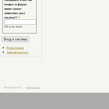
вопрос в форме
ниже: какое
животное дает
молоко?:
*
Fill in the blank
Регистрация
Забыли пароль?
Drupal theme
by
pixeljets.com
ver.1.4