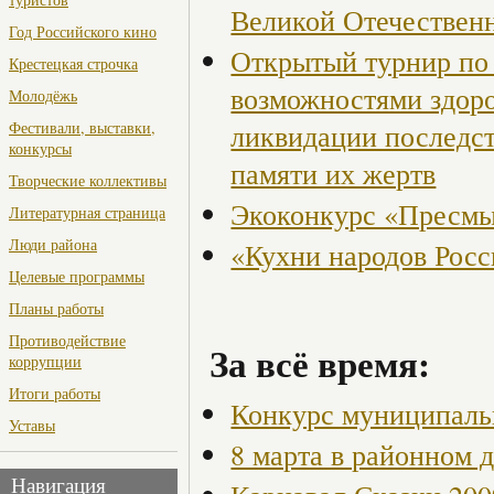
Великой Отечествен
Год Российского кино
Открытый турнир по 
Крестецкая строчка
возможностями здор
Молодёжь
ликвидации последст
Фестивали, выставки,
конкурсы
памяти их жертв
Творческие коллективы
Экоконкурс «Пресмы
Литературная страница
Люди района
«Кухни народов Рос
Целевые программы
Планы работы
Противодействие
За всё время:
коррупции
Итоги работы
Конкурс муниципаль
Уставы
8 марта в районном 
Навигация