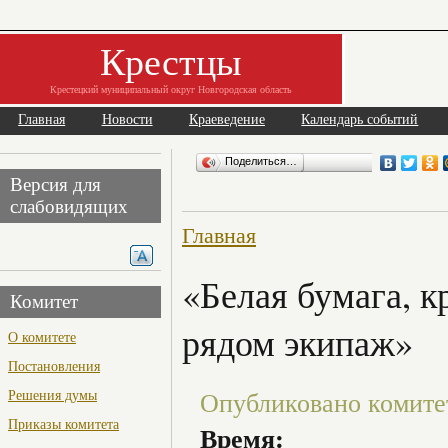
Крестцы
Крестецкий муниципальный округ Новгородская область
Главная
Новости
Краеведение
Календарь событий
Поделиться…
Версия для
слабовидящих
Главная
«Белая бумага, к
Комитет
рядом экипаж»
О комитете
Постановления
Решения думы
Опубликовано комитет 
Приказы комитета
Время: