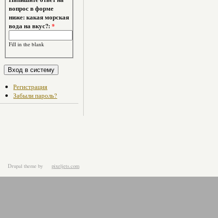
вопрос в форме
ниже: какая морская
вода на вкус?:
*
Fill in the blank
Регистрация
Забыли пароль?
Drupal theme
by
pixeljets.com
ver.1.4