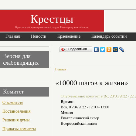
Крестцы
Крестецкий муниципальный округ Новгородская область
Главная
Новости
Краеведение
Календарь событий
Поделиться…
Версия для
слабовидящих
Главная
«10000 шагов к жизни»
Комитет
Опубликовано комитет в Вс, 20/03/2022 - 22:
Время:
О комитете
Вск, 03/04/2022 -
12:00
-
13:00
Постановления
Место:
Екатерининский сквер
Решения думы
Всероссийская акция
Приказы комитета