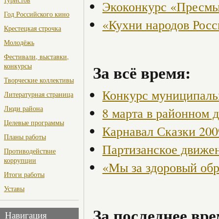
Экоконкурс «Пресмы
Год Российского кино
«Кухни народов Рос
Крестецкая строчка
Молодёжь
Фестивали, выставки,
За всё время:
конкурсы
Творческие коллективы
Конкурс муниципаль
Литературная страница
Люди района
8 марта в районном 
Целевые программы
Карнавал Сказки 200
Планы работы
Партизанское движен
Противодействие
коррупции
«Мы за здоровый об
Итоги работы
Уставы
За последнее вре
Навигация