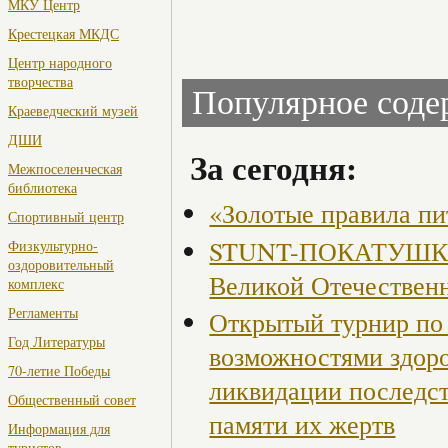
МКУ Центр
Крестецкая МКДС
Центр народного
творчества
Популярное сод
Краеведческий музей
ДШИ
За сегодня:
Межпоселенческая
библиотека
«Золотые правила пи
Спортивный центр
STUNT-ПОКАТУШКИ, 
Физкультурно-
оздоровительный
Великой Отечествен
комплекс
Регламенты
Открытый турнир по 
Год Литературы
возможностями здор
70-летие Победы
ликвидации последст
Общественный совет
памяти их жертв
Информация для
туристов