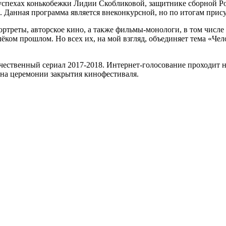
 успехах конькобежки Лидии Скобликовой, защитнике сборной Р
 Данная программа является внеконкурсной, но по итогам прису
портреты, авторское кино, а также фильмы-монологи, в том чис
ком прошлом. Но всех их, на мой взгляд, объединяет тема «Чело
чественный сериал 2017-2018. Интернет-голосование проходит на
 на церемонии закрытия кинофестиваля.