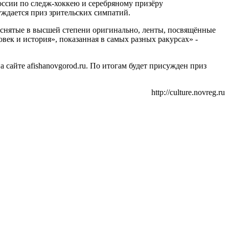
оссии по следж-хоккею и серебряному призёру
ждается приз зрительских симпатий.
ле снятые в высшей степени оригинально, ленты, посвящённые
век и история», показанная в самых разных ракурсах» -
 сайте afishanovgorod.ru. По итогам будет присужден приз
http://culture.novreg.ru