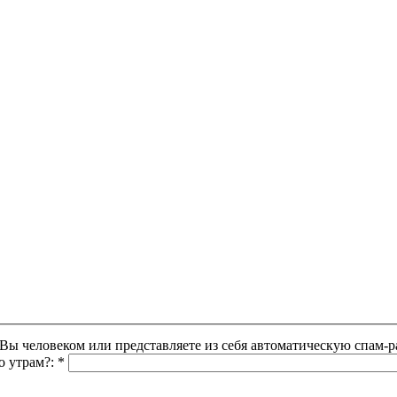
Этот вопрос задается для того, чтобы выяснить, являетесь ли Вы человеком или представляете из себя автоматическую
о утрам?:
*