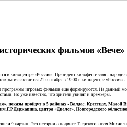
исторических фильмов «Вече» п
тся в киноцентре «Россия». Президент кинофестиваля - народна
ткрытия состоится 21 сентября в 19.00 в киноцентре «Россия».
я программы игровых фильмов еще формируются. На данный мом
стами. Но уже известно, что зрители увидят и премьеры.
», показы пройдут в 5 районах - Валдае, Крестцах, Малой В
м.Г.Р.Державина, центра «Диалог», Новгородского областног
шли 9 картин. Это истории о подвиге Тверского князя Михаила 