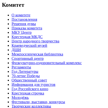
Комитет
О комитете
Постановления
Решения думы
Приказы комитета
МКУ Центр
Крестецкая МКДС
Центр народного творчества
Краеведческий музей
ДШИ
Межпоселенческая библиотека
Спортивный центр
Физкультурно-оздоровительный комплекс
Регламенты
Год Литературы
70-летие Победы
Общественный совет
Информация для туристов
Год Российского кино
Крестецкая строчка
Молодёжь
Фестивали, выставки, конкурсы
Творческие коллективы