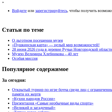
»
Войдите
или
зарегистрируйтесь
, чтобы получить возмож
Статьи по теме
О льготном посещении музея
«Пушкинская карта» — целый мир возможностей!
28 июня 2026 года в деревне Ручьи Новгородской облас
Музею Велимира Хлебникова – 40 лет
Особая миссия
Популярное содержимое
За сегодня:
Открытый турнир по игре бочча среди лиц с ограничен
памяти их жертв
«Кухни народов России»
Презентация «Самые необычные виды спорта»
«Великий и загадочный»