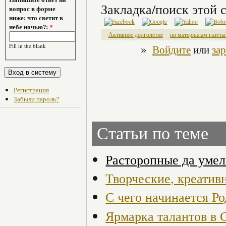
Закладка/поиск этой с
вопрос в форме
ниже: что светит в
небе ночью?:
*
Активное долголетие
по материалам газет
»
Fill in the blank
Войдите
или
за
Регистрация
Забыли пароль?
Статьи по теме
Расторопные да умел
Творческие, креатив
С чего начинается Р
Ярмарка талантов в