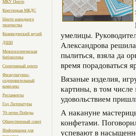
МКУ Центр
Крестецкая МКДС
Центр народного
творчества
умелицы. Руководите
Краеведческий музей
ДШИ
Александрова решила,
Межпоселенческая
пылиться, взяла да ор
библиотека
время порадоваться я
Спортивный центр
Физкультурно-
Вязаные изделия, игр
оздоровительный
комплекс
картины, в том числе
Регламенты
удовольствием пришли
Год Литературы
А накануне мастерицы
70-летие Победы
конфетами. Поговорили
Общественный совет
Информация для
успевают в насыщенно
туристов