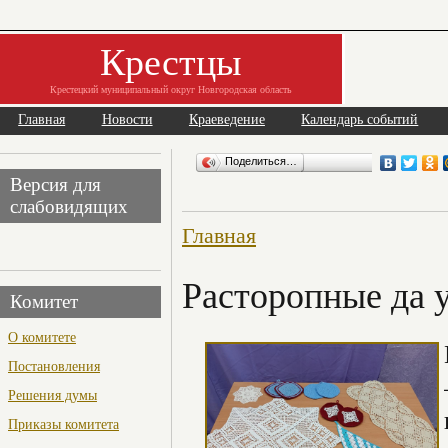
Крестцы
Крестецкий муниципальный округ Новгородская область
Главная
Новости
Краеведение
Календарь событий
Поделиться…
Версия для
слабовидящих
Главная
Расторопные да 
Комитет
О комитете
Постановления
Решения думы
Приказы комитета