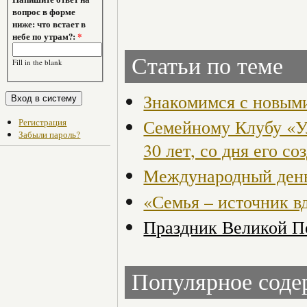
вопрос в форме
ниже: что встает в
небе по утрам?:
*
Статьи по теме
Fill in the blank
Знакомимся с новым
Семейному Клубу «У
Регистрация
Забыли пароль?
30 лет, со дня его со
Международный день 
«Семья – источник в
Праздник Великой П
Популярное сод