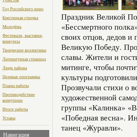
Год Российского кино
Праздник Великой По
Крестецкая строчка
«Бессмертного полка
Молодёжь
своих отцов, дедов и
Фестивали, выставки,
конкурсы
Великую Победу. Про
Творческие коллективы
славы. Жители и гост
Литературная страница
митинге, чтобы почти
Люди района
культуры подготовил
Целевые программы
Прозвучали стихи о в
Планы работы
Противодействие
художественной самод
коррупции
группы «Калинка» «В
Итоги работы
«Победная весна». И
Уставы
танец «Журавли».
Навигация