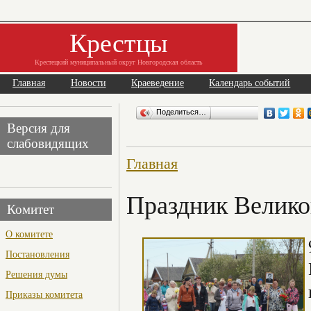
Крестцы
Крестецкий муниципальный округ Новгородская область
Главная
Новости
Краеведение
Календарь событий
Поделиться…
Версия для
слабовидящих
Главная
Праздник Велико
Комитет
О комитете
Постановления
Решения думы
Приказы комитета