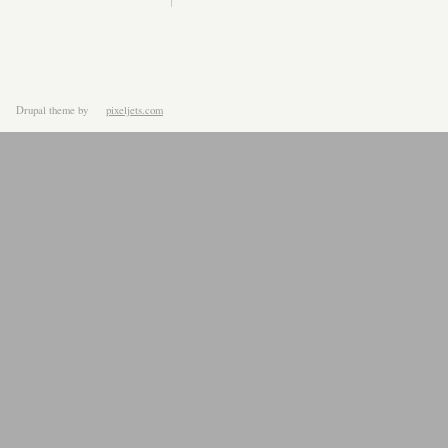
Drupal theme
by
pixeljets.com
ver.1.4