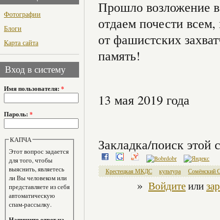
Прошло возложение ве
Фотографии
отдаем почести всем,
Блоги
от фашистских захват
Карта сайта
память!
Вход в систему
Имя пользователя:
*
13 мая 2019 года
Пароль:
*
КАПЧА
Закладка/поиск этой с
Этот вопрос задается
для того, чтобы
выяснить, являетесь
Крестецкая МКДС
культура
Сомёнский 
ли Вы человеком или
»
Войдите
или
за
представляете из себя
автоматическую
спам-рассылку.
Напишите ответ на