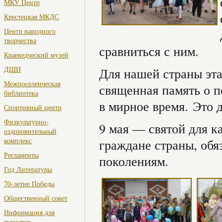
МКУ Центр
Крестецкая МКДС
Центр народного
творчества
сравниться с ним.
Краеведческий музей
ДШИ
Для нашей страны эта
Межпоселенческая
священная память о п
библиотека
в мирное время. Это 
Спортивный центр
Физкультурно-
9 мая — святой для к
оздоровительный
комплекс
граждане страны, обя
Регламенты
поколениям.
Год Литературы
70-летие Победы
Общественный совет
Информация для
туристов