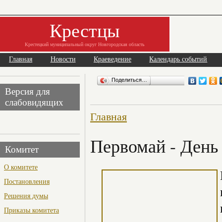
Крестцы
Крестецкий муниципальный округ Новгородская область
Главная
Новости
Краеведение
Календарь событий
Поделиться…
Версия для
слабовидящих
Главная
Первомай - День
Комитет
О комитете
Постановления
Решения думы
Приказы комитета