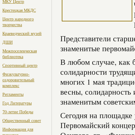
МКУ Центр
Крестецкая МКДС
Центр народного
творчества
Краеведческий музей
Представители старше
ДШИ
знаменитые первомай
Межпоселенческая
библиотека
В любом случае, как 
Спортивный центр
солидарности трудящ
Физкультурно-
многих 1 мая традици
оздоровительный
комплекс
весны, солидарность 
Регламенты
знаменитым советск
Год Литературы
70-летие Победы
Сегодня на площадке 
Общественный совет
Первомайский концер
Информация для
туристов