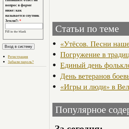
вопрос в форме
ниже: как
называется спутник
Земли?:
*
Статьи по теме
Fill in the blank
«Утёсов. Песни наш
Погружение в традиц
Регистрация
Забыли пароль?
Единый день фолькл
День ветеранов боев
«Игры и люди» в Ве
Популярное сод
За сегодня: