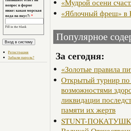
«Мудрой осени счас
вопрос в форме
ниже: какая морская
«Яблочный фреш» в 
вода на вкус?:
*
Fill in the blank
Популярное сод
За сегодня:
Регистрация
Забыли пароль?
«Золотые правила пи
Открытый турнир по 
возможностями здор
ликвидации последст
памяти их жертв
STUNT-ПОКАТУШКИ, 
Великой Отечествен