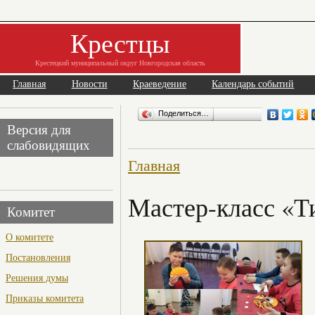
Крестцы
Крестецкий муниципальный округ Новгородская область
Главная
Новости
Краеведение
Календарь событий
Поделиться…
Версия для
слабовидящих
Главная
Мастер-класс «Т
Комитет
О комитете
Постановления
Решения думы
Приказы комитета