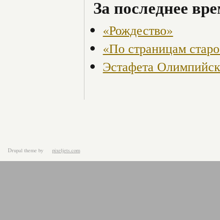
За последнее вре
«Рождество»
«По страницам старо
Эстафета Олимпийск
Drupal theme
by
pixeljets.com
ver.1.4