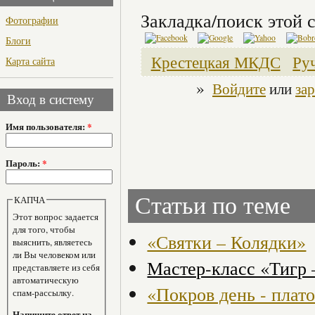
Закладка/поиск этой с
Фотографии
Блоги
Крестецкая МКДС
Ру
Карта сайта
»
Войдите
или
за
Вход в систему
Имя пользователя:
*
Пароль:
*
Статьи по теме
КАПЧА
Этот вопрос задается
для того, чтобы
«Святки – Колядки»
выяснить, являетесь
ли Вы человеком или
Мастер-класс «Тигр 
представляете из себя
автоматическую
«Покров день - плат
спам-рассылку.
Напишите ответ на