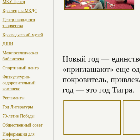
МКУ Центр
Крестецкая МКДС
Центр народного
творчества
Краеведческий музей
ДШИ
Межпоселенческая
Новый год — единстве
библиотека
«приглашают» еще одн
Спортивный центр
Физкультурно-
покровитель, привлек
оздоровительный
год — это год Тигра.
комплекс
Регламенты
Год Литературы
70-летие Победы
Общественный совет
Информация для
туристов