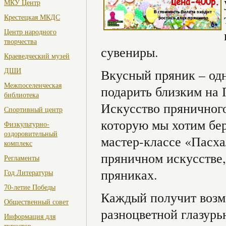
МКУ Центр
Крестецкая МКДС
Центр народного
творчества
сувениры.
Краеведческий музей
ДШИ
Вкусный пряник – од
Межпоселенческая
подарить близким на 
библиотека
Искусство пряничного
Спортивный центр
которую мы хотим бер
Физкультурно-
оздоровительный
мастер-классе «Пасха
комплекс
пряничном искусстве
Регламенты
пряниках.
Год Литературы
70-летие Победы
Каждый получит возм
Общественный совет
разноцветной глазурь
Информация для
туристов