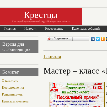
Крестцы
Крестецкий муниципальный округ Новгородская область
Главная
Новости
Краеведение
Календарь событий
Поделиться…
Версия для
слабовидящих
Главная
Мастер – класс 
Комитет
О комитете
Постановления
Решения думы
Приказы комитета