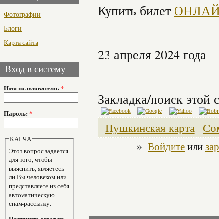
Купить билет
ОНЛА
Фотографии
Блоги
Карта сайта
23 апреля 2024 года
Вход в систему
Имя пользователя:
*
Закладка/поиск этой с
Пароль:
*
Пушкинская карта
Со
КАПЧА
»
Войдите
или
за
Этот вопрос задается
для того, чтобы
выяснить, являетесь
ли Вы человеком или
представляете из себя
автоматическую
спам-рассылку.
Напишите ответ на