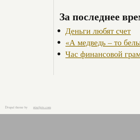
За последнее вре
Деньги любят счет
«А медведь – то бел
Час финансовой гра
Drupal theme
by
pixeljets.com
ver.1.4