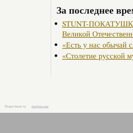
За последнее вре
STUNT-ПОКАТУШКИ, 
Великой Отечествен
«Есть у нас обычай 
«Столетие русской 
Drupal theme
by
pixeljets.com
ver.1.4