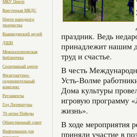
МКУ Центр
Крестецкая МКДС
Центр народного
творчества
Краеведческий музей
праздник. Ведь недар
ДШИ
принадлежит нашим д
Межпоселенческая
труд и счастье.
библиотека
Спортивный центр
В честь Международн
Физкультурно-
Усть-Волме работники
оздоровительный
комплекс
Дома культуры провел
Регламенты
игровую программу «
Год Литературы
жизнь».
70-летие Победы
В ходе мероприятия р
Общественный совет
Информация для
приняли участие в по
туристов