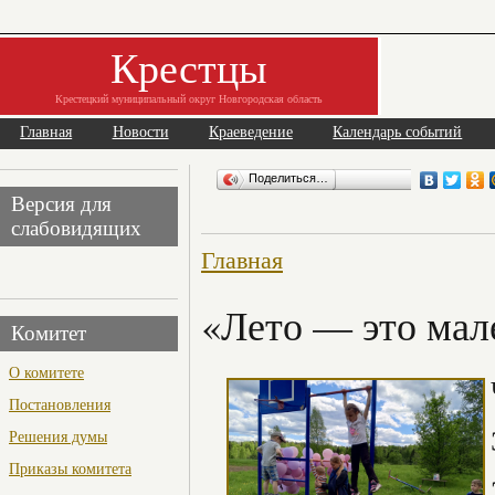
Крестцы
Крестецкий муниципальный округ Новгородская область
Главная
Новости
Краеведение
Календарь событий
Поделиться…
Версия для
слабовидящих
Главная
«Лето — это мал
Комитет
О комитете
Постановления
Решения думы
Приказы комитета