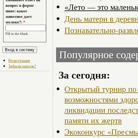
«Лето — это малень
вопрос в форме
ниже: какое
День матери в дерев
животное дает
молоко?:
*
Познавательно-развл
Fill in the blank
Популярное сод
Регистрация
Забыли пароль?
За сегодня:
Открытый турнир по 
возможностями здор
ликвидации последст
памяти их жертв
Экоконкурс «Пресмы