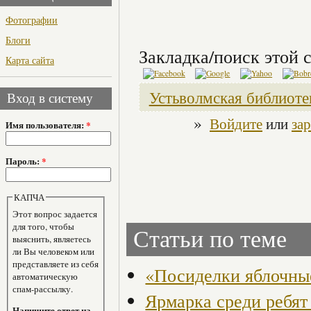
Фотографии
Блоги
Закладка/поиск этой с
Карта сайта
Устьволмская библиоте
Вход в систему
»
Войдите
или
за
Имя пользователя:
*
Пароль:
*
КАПЧА
Этот вопрос задается
для того, чтобы
Статьи по теме
выяснить, являетесь
ли Вы человеком или
представляете из себя
«Посиделки яблочны
автоматическую
спам-рассылку.
Ярмарка среди ребят
Напишите ответ на