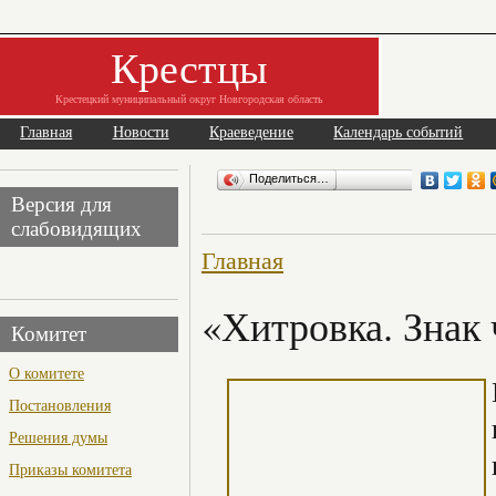
Крестцы
Крестецкий муниципальный округ Новгородская область
Главная
Новости
Краеведение
Календарь событий
Поделиться…
Версия для
слабовидящих
Главная
«Хитровка. Знак 
Комитет
О комитете
Постановления
Решения думы
Приказы комитета