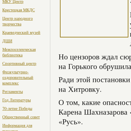
МКУ Центр
Крестецкая МКДС
Центр народного
творчества
Краеведческий музей
ДШИ
Межпоселенческая
Но цензоров ждал сюр
библиотека
Спортивный центр
на Горького обрушила
Физкультурно-
Ради этой постановки
оздоровительный
комплекс
на Хитровку.
Регламенты
Год Литературы
О том, какие опаснос
70-летие Победы
Карена Шахназарова «
Общественный совет
«Русь».
Информация для
туристов