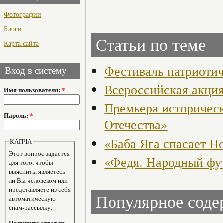
Фотографии
Блоги
Статьи по теме
Карта сайта
Фестиваль патриоти
Вход в систему
Всероссийская акция
Имя пользователя:
*
Премьера историчес
Пароль:
*
Отечества»
«Баба Яга спасает Н
КАПЧА
Этот вопрос задается
«Федя. Народный фут
для того, чтобы
выяснить, являетесь
ли Вы человеком или
представляете из себя
Популярное сод
автоматическую
спам-рассылку.
Напишите ответ на