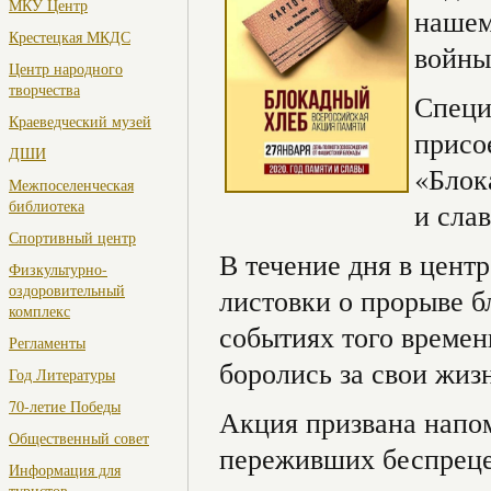
МКУ Центр
нашем
Крестецкая МКДС
войны
Центр народного
творчества
Специ
Краеведческий музей
присо
ДШИ
«Блок
Межпоселенческая
библиотека
и сла
Спортивный центр
В течение дня в цент
Физкультурно-
оздоровительный
листовки о прорыве б
комплекс
событиях того времени
Регламенты
боролись за свои жиз
Год Литературы
70-летие Победы
Акция призвана напо
Общественный совет
переживших беспреце
Информация для
туристов