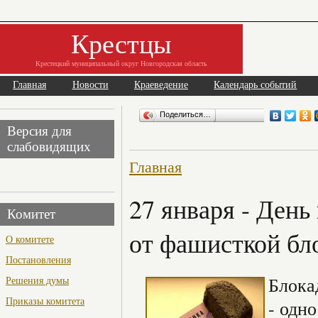
Крестцы
Крестецкий муниципальный округ Новгородская область
Главная
Новости
Краеведение
Календарь событий
Поделиться…
Версия для
слабовидящих
Главная
27 января - Ден
Комитет
от фашисткой бл
О комитете
Постановления
Блока
Решения думы
Приказы комитета
- одн