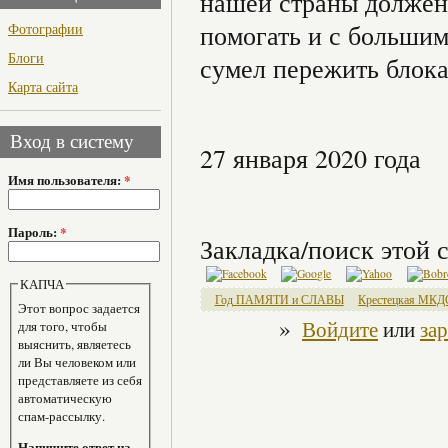
нашей страны должен 
помогать и с большим
Фотографии
Блоги
сумел пережить блока
Карта сайта
Вход в систему
27 января 2020 года
Имя пользователя:
*
Пароль:
*
Закладка/поиск этой с
КАПЧА
Год ПАМЯТИ и СЛАВЫ
Крестецкая МКД
Этот вопрос задается
»
Войдите
или
за
для того, чтобы
выяснить, являетесь
ли Вы человеком или
представляете из себя
автоматическую
спам-рассылку.
Напишите ответ на