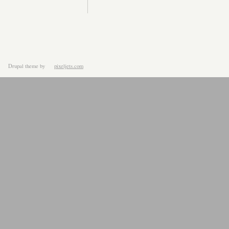
Drupal theme
by
pixeljets.com
ver.1.4