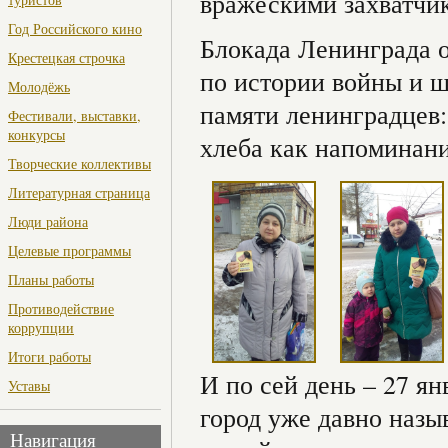
вражескими захватчи
Год Российского кино
Блокада Ленинграда о
Крестецкая строчка
по истории войны и ш
Молодёжь
памяти ленинградцев:
Фестивали, выставки,
конкурсы
хлеба как напоминани
Творческие коллективы
Литературная страница
Люди района
Целевые программы
Планы работы
Противодействие
коррупции
Итоги работы
И по сей день – 27 ян
Уставы
город уже давно назы
Навигация