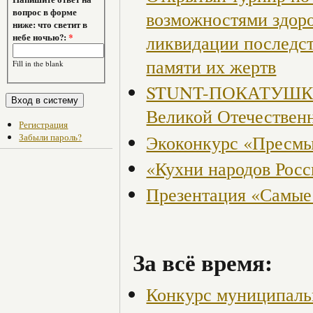
вопрос в форме
возможностями здор
ниже: что светит в
ликвидации последст
небе ночью?:
*
памяти их жертв
Fill in the blank
STUNT-ПОКАТУШКИ, 
Великой Отечествен
Регистрация
Экоконкурс «Пресмы
Забыли пароль?
«Кухни народов Рос
Презентация «Самые
За всё время:
Конкурс муниципаль