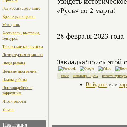
Увидеть историческое
Год Российского кино
«Русь» со 2 марта!
Крестецкая строчка
Молодёжь
Фестивали, выставки,
28 февраля 2023 года
конкурсы
Творческие коллективы
Литературная страница
Закладка/поиск этой с
Люди района
Целевые программы
анонс
кинотеатр «Русь»
новости культур
Планы работы
»
Войдите
или
за
Противодействие
коррупции
Итоги работы
Уставы
Навигация