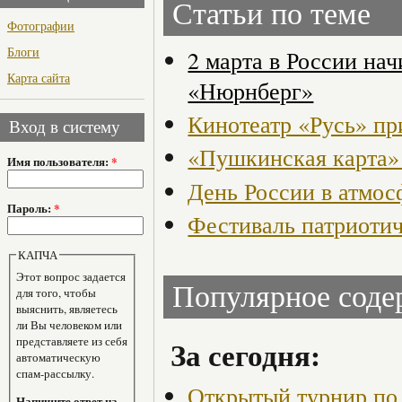
Статьи по теме
Фотографии
Блоги
2 марта в России на
Карта сайта
«Нюрнберг»
Кинотеатр «Русь» пр
Вход в систему
«Пушкинская карта»
Имя пользователя:
*
День России в атмос
Пароль:
*
Фестиваль патриоти
КАПЧА
Этот вопрос задается
Популярное сод
для того, чтобы
выяснить, являетесь
ли Вы человеком или
представляете из себя
За сегодня:
автоматическую
спам-рассылку.
Открытый турнир по 
Напишите ответ на