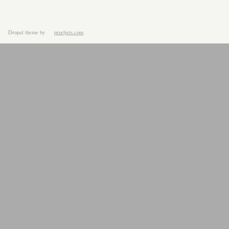
Drupal theme
by
pixeljets.com
ver.1.4