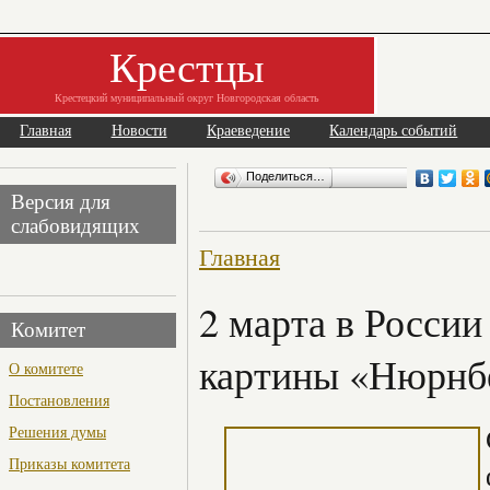
Крестцы
Крестецкий муниципальный округ Новгородская область
Главная
Новости
Краеведение
Календарь событий
Поделиться…
Версия для
слабовидящих
Главная
2 марта в России
Комитет
картины «Нюрнб
О комитете
Постановления
Решения думы
Приказы комитета