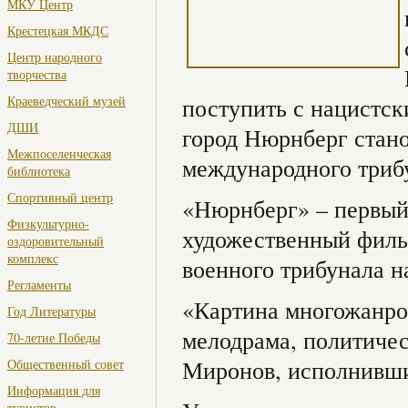
МКУ Центр
Крестецкая МКДС
Центр народного
творчества
Краеведческий музей
поступить с нацистс
ДШИ
город Нюрнберг стан
Межпоселенческая
международного трибу
библиотека
Спортивный центр
«Нюрнберг» – первый
Физкультурно-
художественный филь
оздоровительный
комплекс
военного трибунала н
Регламенты
«Картина многожанров
Год Литературы
мелодрама, политичес
70-летие Победы
Миронов, исполнивши
Общественный совет
Информация для
туристов