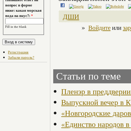
вопрос в форме
ниже: какая морская
ДШИ
вода на вкус?:
*
»
Войдите
или
за
Fill in the blank
Регистрация
Забыли пароль?
Статьи по теме
Пленэр в преддвери
Выпускной вечер в 
«Новгородские даро
«Единство народов в