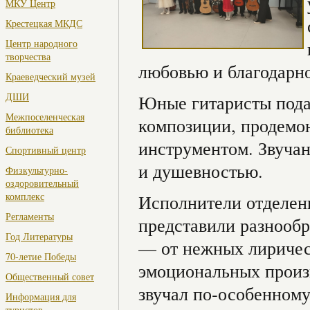
МКУ Центр
Крестецкая МКДС
Центр народного
творчества
любовью и благодарн
Краеведческий музей
ДШИ
Юные гитаристы пода
Межпоселенческая
композиции, продемон
библиотека
инструментом. Звуча
Спортивный центр
и душевностью.
Физкультурно-
оздоровительный
комплекс
Исполнители отделен
Регламенты
представили разнооб
Год Литературы
— от нежных лиричес
70-летие Победы
эмоциональных произ
Общественный совет
звучал по‑особенному
Информация для
туристов