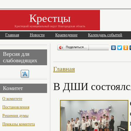
Крестцы
Крестецкий муниципальный округ Новгородская область
Главная
Новости
Краеведение
Календарь событий
Поделиться…
Версия для
слабовидящих
Главная
В ДШИ состоялся
Комитет
О комитете
Постановления
Решения думы
Приказы комитета