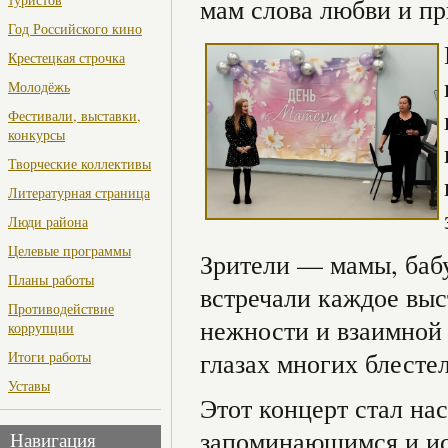
мам слова любви и пр
Год Российского кино
Крестецкая строчка
Молодёжь
Фестивали, выставки,
конкурсы
Творческие коллективы
Литературная страница
Люди района
Целевые программы
Зрители — мамы, баб
Планы работы
встречали каждое выс
Противодействие
нежности и взаимной 
коррупции
глазах многих блесте
Итоги работы
Уставы
Этот концерт стал на
запоминающимся и ис
Навигация