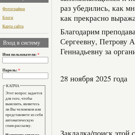
раз убедились, как м
Фотографии
как прекрасно выража
Блоги
Карта сайта
Благодарим препода
Сергеевну, Петрову 
Вход в систему
Геннадьевну за орган
Имя пользователя:
*
Пароль:
*
28 ноября 2025 года
КАПЧА
Этот вопрос задается
для того, чтобы
выяснить, являетесь
ли Вы человеком или
представляете из себя
автоматическую
спам-рассылку.
Закладка/поиск этой с
Напишите ответ на