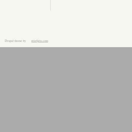
Drupal theme
by
pixeljets.com
ver.1.4