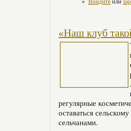
»
Войдите
или
за
«Наш клуб такой
регулярные косметич
оставаться сельском
сельчанами.