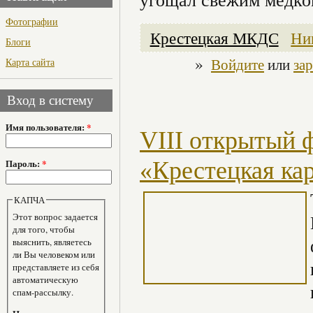
Фотографии
Крестецкая МКДС
Ни
Блоги
»
Войдите
или
за
Карта сайта
Вход в систему
Имя пользователя:
*
VIII открытый 
«Крестецкая ка
Пароль:
*
КАПЧА
Этот вопрос задается
для того, чтобы
выяснить, являетесь
ли Вы человеком или
представляете из себя
автоматическую
спам-рассылку.