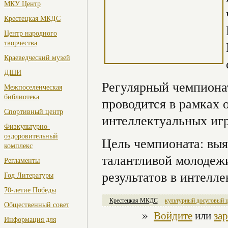
МКУ Центр
Крестецкая МКДС
Центр народного
творчества
Краеведческий музей
ДШИ
Регулярный чемпионат
Межпоселенческая
библиотека
проводится в рамках 
Спортивный центр
интеллектуальных игр
Физкультурно-
оздоровительный
Цель чемпионата: выя
комплекс
талантливой молодеж
Регламенты
результатов в интелл
Год Литературы
70-летие Победы
Крестецкая МКДС
культурный досуговый 
Общественный совет
»
Войдите
или
за
Информация для