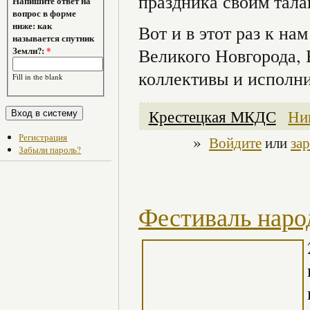
праздника своим тала
Напишите ответ на
вопрос в форме
ниже: как
Вот и в этот раз к на
называется спутник
Великого Новгорода, 
Земли?:
*
коллективы и исполни
Fill in the blank
Крестецкая МКДС
Ни
Регистрация
»
Войдите
или
за
Забыли пароль?
Фестиваль наро