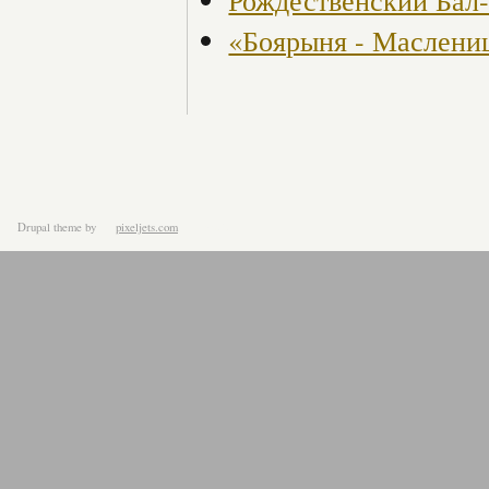
«Боярыня - Маслени
Drupal theme
by
pixeljets.com
ver.1.4