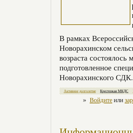
В рамках Всероссийск
Новорахинском сельс
возраста состоялось 
подготовленное спец
Новорахинского СДК.
Активное долголетие
Крестецкая МКДС
»
Войдите
или
за
Информационны