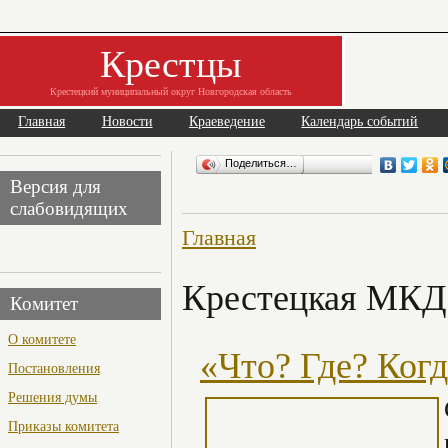
Крестцы
Крестецкий муниципальный округ Новгородская область
Главная
Новости
Краеведение
Календарь событий
Поделиться…
Версия для
слабовидящих
Главная
Крестецкая МК
Комитет
О комитете
«Что? Где? Ког
Постановления
Решения думы
Приказы комитета