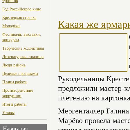
туристов
Год Российского кино
Крестецкая строчка
Какая же ярмар
Молодёжь
Фестивали, выставки,
конкурсы
Творческие коллективы
Литературная страница
Люди района
Целевые программы
Рукодельницы Крестец
Планы работы
предложили мастер-к
Противодействие
плетению на картонка
коррупции
Итоги работы
Мергенталлер Галина 
Уставы
Марёво провела масте
угощал свежим медко
Навигация