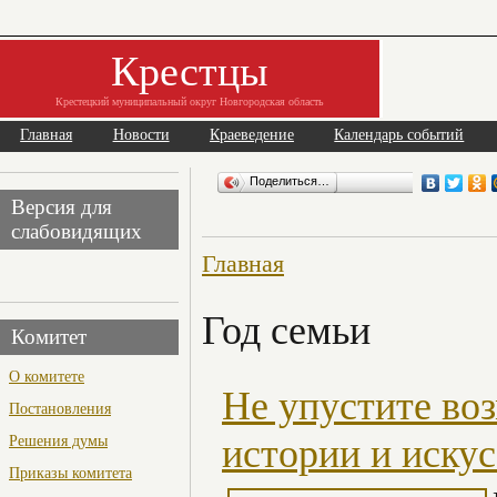
Крестцы
Крестецкий муниципальный округ Новгородская область
Главная
Новости
Краеведение
Календарь событий
Поделиться…
Версия для
слабовидящих
Главная
Год семьи
Комитет
О комитете
Не упустите во
Постановления
Решения думы
истории и искус
Приказы комитета