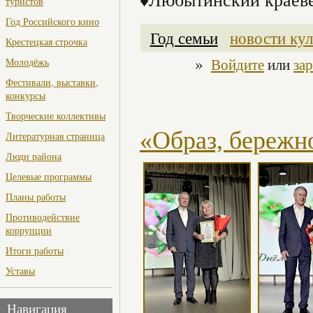
туристов
Год Российского кино
Год семьи
новости ку
Крестецкая строчка
»
Войдите
или
за
Молодёжь
Фестивали, выставки,
конкурсы
Творческие коллективы
«Образ, бережн
Литературная страница
Люди района
Целевые программы
Планы работы
Противодействие
коррупции
Итоги работы
Уставы
Навигация