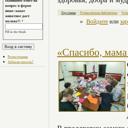
Напишите ответ на
вопрос в форме
ниже: какое
Год семьи
Устьволмская библиотека
Уст
животное дает
»
Войдите
или
за
молоко?:
*
Fill in the blank
«Спасибо, мама
Регистрация
Забыли пароль?
В преддверии самого 