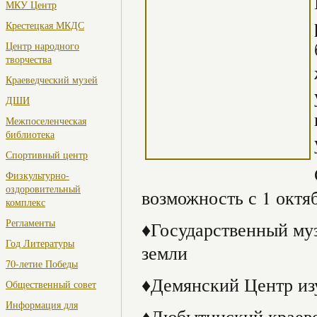
МКУ Центр
Крестецкая МКДС
Центр народного
творчества
Краеведческий музей
ДШИ
Межпоселенческая
библиотека
Спортивный центр
Физкультурно-
оздоровительный
возможность с 1 октяб
комплекс
Регламенты
♦Государственный му
Год Литературы
земли
70-летие Победы
♦Демянский Центр из
Общественный совет
Информация для
♦Любытинский краеве