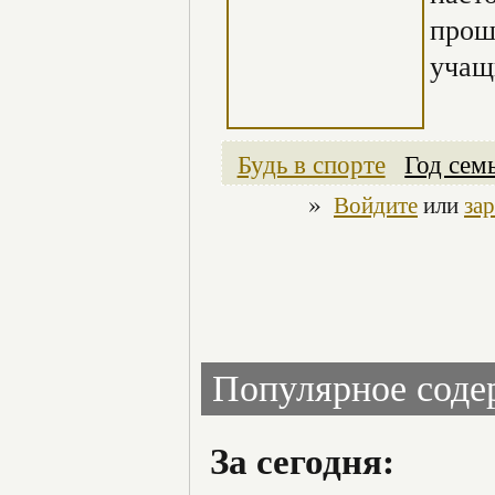
прош
учащ
Будь в спорте
Год сем
»
Войдите
или
за
Популярное сод
За сегодня: