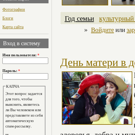
Фотографии
Год семьи
культурный
Блоги
Карта сайта
»
Войдите
или
за
Вход в систему
Имя пользователя:
*
День матери в 
Пароль:
*
КАПЧА
Этот вопрос задается
для того, чтобы
выяснить, являетесь
ли Вы человеком или
представляете из себя
автоматическую
спам-рассылку.
здоровья, добра и муд