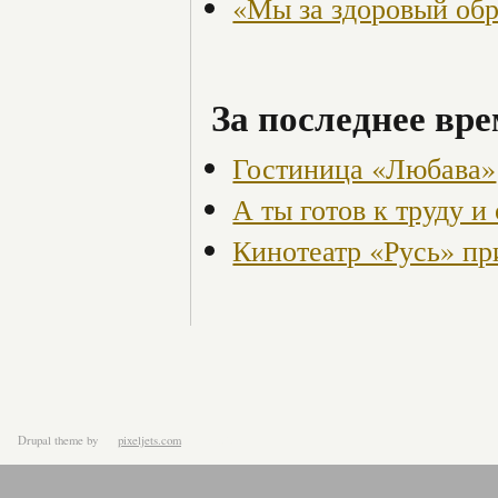
«Мы за здоровый об
За последнее вре
Гостиница «Любава»
А ты готов к труду и
Кинотеатр «Русь» пр
Drupal theme
by
pixeljets.com
ver.1.4