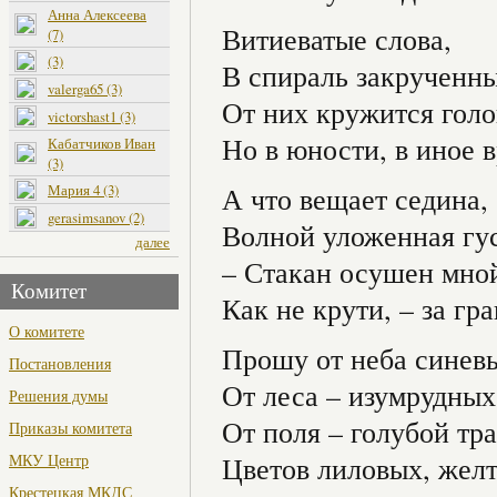
Анна Алексеева
Витиеватые слова,
(7)
(3)
В спираль закрученны
valerga65 (3)
От них кружится голо
victorshast1 (3)
Но в юности, в иное
Кабатчиков Иван
(3)
Мария 4 (3)
А что вещает седина,
gerasimsanov (2)
Волной уложенная гу
далее
– Стакан осушен мной
Комитет
Как не крути, – за г
О комитете
Прошу от неба синев
Постановления
От леса – изумрудных
Решения думы
От поля – голубой тр
Приказы комитета
МКУ Центр
Цветов лиловых, желт
Крестецкая МКДС