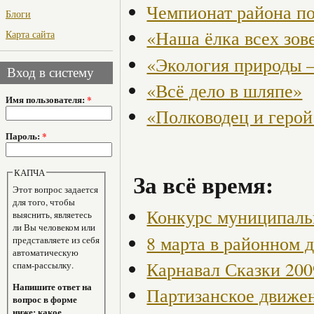
Чемпионат района по
Блоги
«Наша ёлка всех зов
Карта сайта
«Экология природы 
Вход в систему
«Всё дело в шляпе»
Имя пользователя:
*
«Полководец и герой
Пароль:
*
КАПЧА
За всё время:
Этот вопрос задается
для того, чтобы
Конкурс муниципаль
выяснить, являетесь
ли Вы человеком или
8 марта в районном 
представляете из себя
автоматическую
Карнавал Сказки 200
спам-рассылку.
Напишите ответ на
Партизанское движен
вопрос в форме
ниже: какое