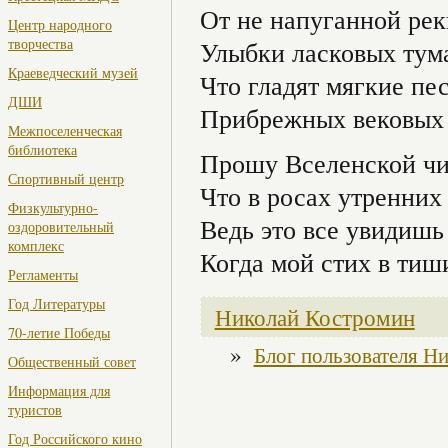
От не напуганной рек
Центр народного
творчества
Улыбки ласковых тум
Краеведческий музей
Что гладят мягкие пе
ДШИ
Прибрежных вековых 
Межпоселенческая
библиотека
Прошу Вселенской чи
Спортивный центр
Что в росах утренних 
Физкультурно-
Ведь это все увидишь
оздоровительный
комплекс
Когда мой стих в ти
Регламенты
Год Литературы
Николай Костромин
70-летие Победы
»
Блог пользователя Н
Общественный совет
Информация для
туристов
Год Российского кино