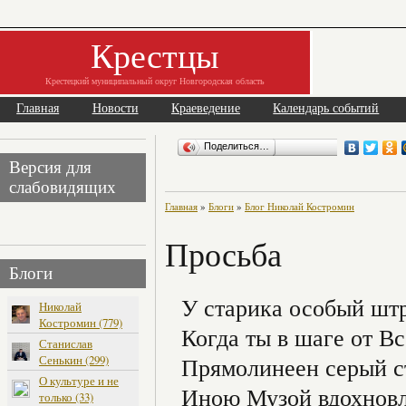
Крестцы
Крестецкий муниципальный округ Новгородская область
Главная
Новости
Краеведение
Календарь событий
Поделиться…
Версия для
слабовидящих
Главная
»
Блоги
»
Блог Николай Костромин
Просьба
Блоги
У старика особый шт
Николай
Костромин (779)
Когда ты в шаге от В
Станислав
Сенькин (299)
Прямолинеен серый с
О культуре и не
Иною Музой вдохнов
только (33)