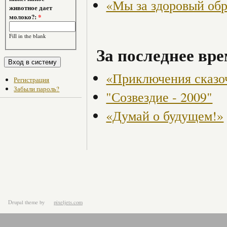
«Мы за здоровый об
животное дает
молоко?:
*
Fill in the blank
За последнее вре
«Приключения сказо
Регистрация
Забыли пароль?
"Созвездие - 2009"
«Думай о будущем!»
Drupal theme
by
pixeljets.com
ver.1.4