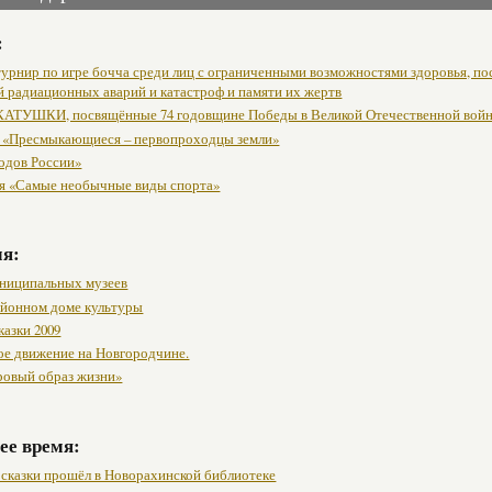
:
урнир по игре бочча среди лиц с ограниченными возможностями здоровья, п
й радиационных аварий и катастроф и памяти их жертв
АТУШКИ, посвящённые 74 годовщине Победы в Великой Отечественной вой
 «Пресмыкающиеся – первопроходцы земли»
одов России»
я «Самые необычные виды спорта»
мя:
ниципальных музеев
районном доме культуры
казки 2009
ое движение на Новгородчине.
ровый образ жизни»
ее время:
 сказки прошёл в Новорахинской библиотеке