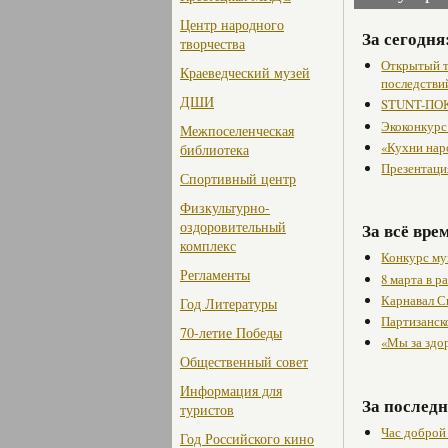
Центр народного
За сегодня
творчества
Открытый т
Краеведческий музей
последстви
ДШИ
STUNT-ПОК
Экоконкурс
Межпоселенческая
«Кухни нар
библиотека
Презентаци
Спортивный центр
Физкультурно-
оздоровительный
За всё вре
комплекс
Конкурс му
Регламенты
8 марта в 
Карнавал С
Год Литературы
Партизанск
70-летие Победы
«Мы за здо
Общественный совет
Информация для
За последн
туристов
Час доброй
Год Российского кино