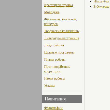
«Наша ёлка
Крестецкая строчка
В Окуловке
Молодёжь
Фестивали, выставки,
конкурсы
Творческие коллективы
Литературная страница
Люди района
Целевые программы
Планы работы
Противодействие
коррупции
Итоги работы
Уставы
Навигация
Фотографии