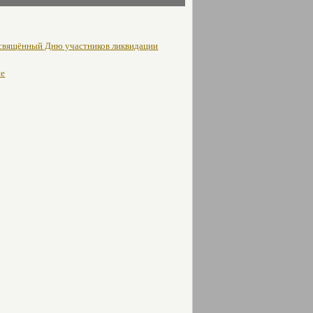
освящённый Дню участников ликвидации
не