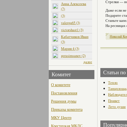
Стрелки — н
Анна Алексеева
(7)
Даже если не
Подарите ст
(3)
Станьте капе
valerga65 (3)
На ресницах 
victorshast1 (3)
Кабатчиков Иван
Николай Ко
(3)
Мария 4 (3)
gerasimsanov (2)
далее
Статьи по
Комитет
Тепло
О комитете
Танцплоща
Постановления
Наблюдате
Привет
Решения думы
Лето души
Приказы комитета
МКУ Центр
Популярн
Крестецкая МКДС