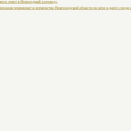
 всех зовет в Новогодний хоровод»
 прошли чемпионат и первенство Новгородской области по игре в дартс среди 