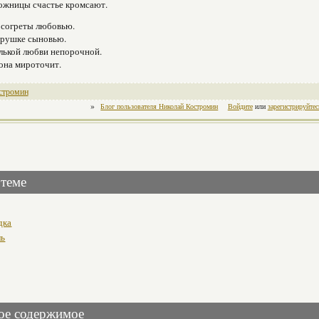
ожницы счастье кромсают.
 согреты любовью.
арушке сыновью.
лькой любви непорочной.
она мироточит.
стромин
»
Блог пользователя Николай Костромин
Войдите
или
зарегистрируйтес
 теме
дка
ль
ое содержимое