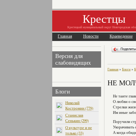
Крестцы
Крестецкий муниципальный округ Новгородская обл
Главная
Новости
Краеведение
Поделит
Версия для
слабовидящих
Главная
»
Блоги
»
Б
НЕ МОЛ
Блоги
Не таите гла
О любви о св
Николай
Стрелки жиз
Костромин (779)
Им иные заб
Станислав
Сенькин (299)
Поручили ст
Укорачивать 
О культуре и не
А когда обид
только (33)