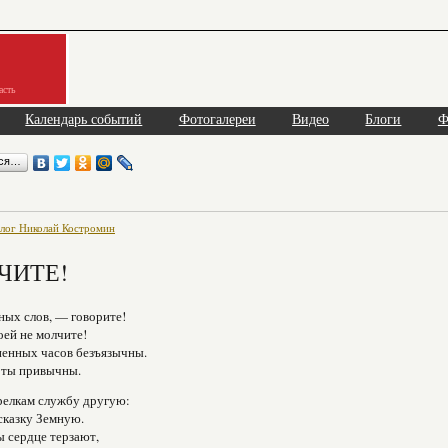
асть
Календарь событий
Фотогалереи
Видео
Блоги
Ф
ься…
лог Николай Костромин
ЧИТЕ!
вных слов, — говорите!
оей не молчите!
ненных часов безъязычны.
оты привычны.
релкам службу другую:
сказку Земную.
ы сердце терзают,