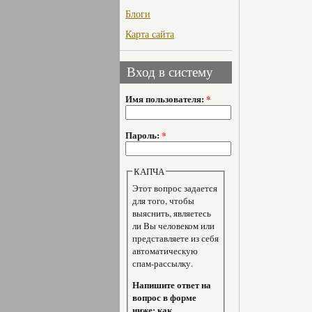
Блоги
Карта сайта
Вход в систему
Имя пользователя:
*
Пароль:
*
КАПЧА
Этот вопрос задается
для того, чтобы
выяснить, являетесь
ли Вы человеком или
представляете из себя
автоматическую
спам-рассылку.
Напишите ответ на
вопрос в форме
ниже: как