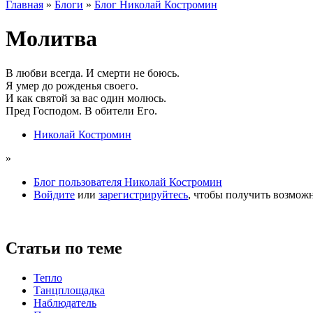
Главная
»
Блоги
»
Блог Николай Костромин
Молитва
В любви всегда. И смерти не боюсь.
Я умер до рожденья своего.
И как святой за вас один молюсь.
Пред Господом. В обители Его.
Николай Костромин
»
Блог пользователя Николай Костромин
Войдите
или
зарегистрируйтесь
, чтобы получить возмож
Статьи по теме
Тепло
Танцплощадка
Наблюдатель