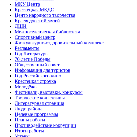
МКУ Центр
Крестецкая МКДС
Центр народного творчества
Краеведческий музей
ДШИ
Межпоселенческая библиотека
Спортивный центр
Физкультурно-оздоровительный комплекс
Регламенты
Год Литературы
70-летие Победы
Общественный совет
Информация для туристов
Год Российского кино
Крестецкая строчка
Молодёжь
Фестивали, выставки, конкурсы
Творческие коллективы
Литературная страница
Люди района
Целевые программы
Планы работы
Противодействие коррупции
Итоги работы
Уставы