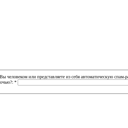
Этот вопрос задается для того, чтобы выяснить, являетесь ли Вы человеком или представляете из себя автоматическую
ночью?:
*