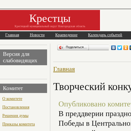
Крестцы
Крестецкий муниципальный округ Новгородская область
Главная
Новости
Краеведение
Календарь событий
Поделиться…
Версия для
слабовидящих
Главная
Творческий конку
Комитет
О комитете
Опубликовано комитет 
Постановления
В преддверии праздн
Решения думы
Победы в Центрально
Приказы комитета