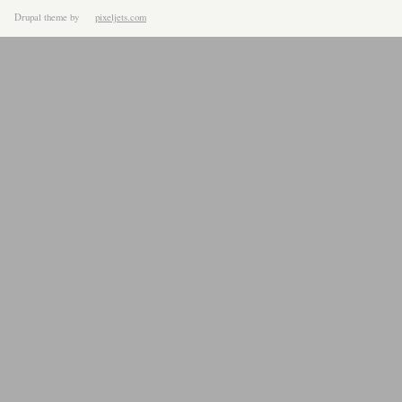
Drupal theme
by
pixeljets.com
ver.1.4