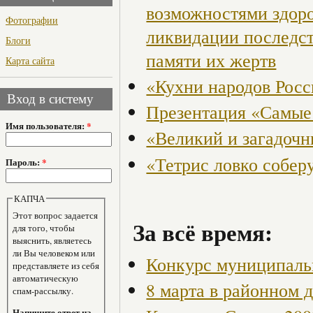
возможностями здор
Фотографии
ликвидации последст
Блоги
памяти их жертв
Карта сайта
«Кухни народов Рос
Вход в систему
Презентация «Самые
Имя пользователя:
*
«Великий и загадоч
«Тетрис ловко собер
Пароль:
*
КАПЧА
Этот вопрос задается
За всё время:
для того, чтобы
выяснить, являетесь
ли Вы человеком или
Конкурс муниципаль
представляете из себя
автоматическую
8 марта в районном 
спам-рассылку.
Напишите ответ на