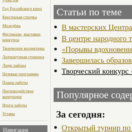
Год Российского кино
Статьи по теме
Крестецкая строчка
В мастерских Центра
Молодёжь
Фестивали, выставки,
В центре народного 
конкурсы
«Порывы вдохновени
Творческие коллективы
Литературная страница
Завершилась образов
Люди района
Творческий конкурс 
Целевые программы
Планы работы
Противодействие
Популярное сод
коррупции
Итоги работы
За сегодня:
Уставы
Открытый турнир по 
Навигация