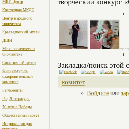
творческий конкурс «
МКУ Центр
Крестецкая МКДС
1
Центр народного
творчества
Краеведческий музей
ДШИ
Межпоселенческая
библиотека
1
Спортивный центр
Закладка/поиск этой с
Физкультурно-
оздоровительный
комитет
комплекс
Регламенты
»
Войдите
или
за
Год Литературы
70-летие Победы
Общественный совет
Информация для
туристов