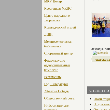
МКУ Центр
Крестецкая МКДС
Центр народного
творчества
Краеведческий музей
ДШИ
Межпоселенческая
библиотека
Закладка/пои
Спортивный центр
физкультура
Физкультурно-
оздоровительный
комплекс
Регламенты
Год Литературы
Статьи по
70-летие Победы
Общественный совет
Итоги откр
Поздравляе
Информация для
Открылся с
туристов