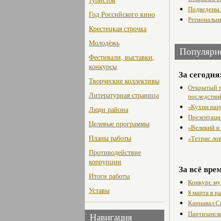
Подведены 
Год Российского кино
Региональн
Крестецкая строчка
Молодёжь
Популярн
Фестивали, выставки,
конкурсы
За сегодня
Творческие коллективы
Открытый т
Литературная страница
последстви
«Кухни нар
Люди района
Презентаци
Целевые программы
«Великий и
Планы работы
«Тетрис ло
Противодействие
коррупции
За всё вре
Итоги работы
Конкурс му
Уставы
8 марта в 
Карнавал С
Партизанск
Навигация