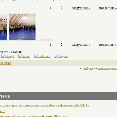
1
2
следующая ›
последняя »
1
2
следующая ›
последняя »
ск этой статьи:
 и спорт
»
Войдите
или
зарегистрируйтес
 теме
ытого турнира по пляжному волейболу в формате «МИКСТ»
м!!!
портивный соревновательный сезон 2025 года