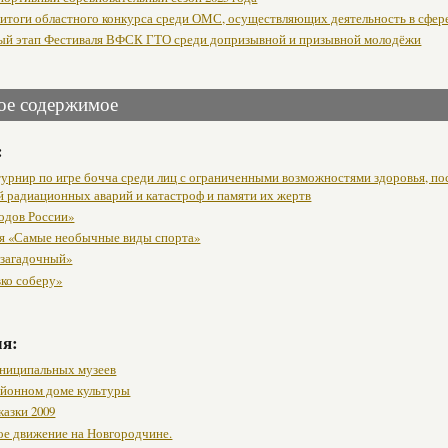
итоги областного конкурса среди ОМС, осуществляющих деятельность в сфере 
ый этап Фестиваля ВФСК ГТО среди допризывной и призывной молодёжи
ое содержимое
:
урнир по игре бочча среди лиц с ограниченными возможностями здоровья, п
й радиационных аварий и катастроф и памяти их жертв
одов России»
я «Самые необычные виды спорта»
 загадочный»
вко соберу»
мя:
ниципальных музеев
районном доме культуры
казки 2009
ое движение на Новгородчине.