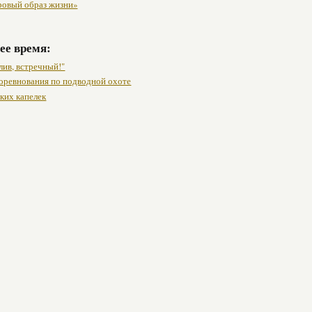
ровый образ жизни»
ее время:
лив, встречный!"
оревнования по подводной охоте
ких капелек