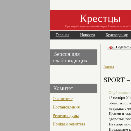
Крестцы
Крестецкий муниципальный округ Новгородская обл
Главная
Новости
Краеведение
Поделит
Версия для
слабовидящих
Главная
SPORT 
Комитет
Опубликовано 
13 ноября 20
О комитете
области сос
Постановления
«Зарядка с ч
Целями и зад
Решения думы
здоровья, во
Приказы комитета
На спортивно
Предлагаем к