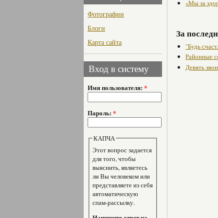
«Мы за здо
Фотографии
Блоги
За последн
Карта сайта
"Будь счаст
Районные с
Девять звон
Вход в систему
Имя пользователя:
*
Пароль:
*
КАПЧА
Этот вопрос задается
для того, чтобы
выяснить, являетесь
ли Вы человеком или
представляете из себя
автоматическую
спам-рассылку.
Напишите ответ на