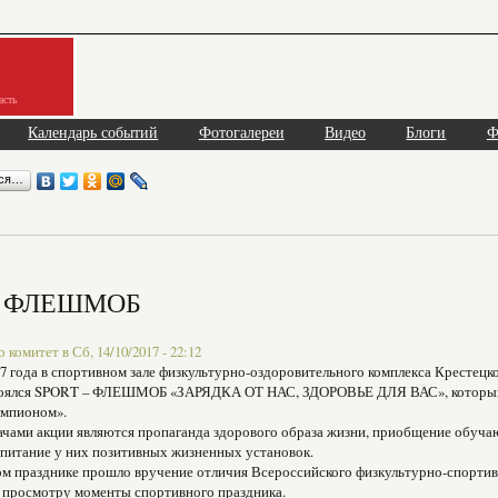
асть
Календарь событий
Фотогалереи
Видео
Блоги
Ф
ься…
– ФЛЕШМОБ
комитет в Сб, 14/10/2017 - 22:12
17 года в спортивном зале физкультурно-оздоровительного комплекса Крестец
тоялся SPORT – ФЛЕШМОБ «ЗАРЯДКА ОТ НАС, ЗДОРОВЬЕ ДЛЯ ВАС», который 
емпионом».
ачами акции являются пропаганда здорового образа жизни, приобщение обуча
спитание у них позитивных жизненных установок.
м празднике прошло вручение отличия Всероссийского физкультурно-спортивн
 просмотру моменты спортивного праздника.